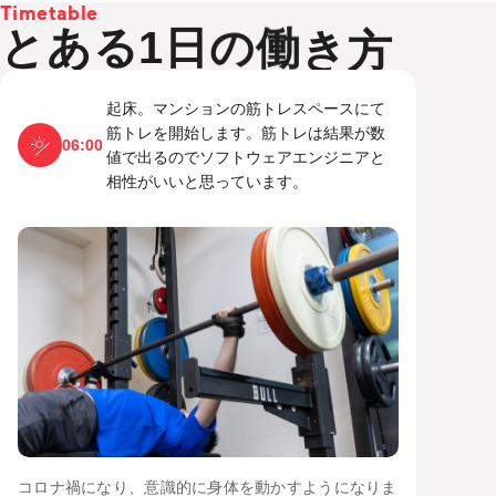
T
i
m
e
t
a
b
l
e
と
あ
る
1
日
の
働
き
方
起床。マンションの筋トレスペースにて
筋トレを開始します。筋トレは結果が数
06:00
値で出るのでソフトウェアエンジニアと
相性がいいと思っています。
コロナ禍になり、意識的に身体を動かすようになりま