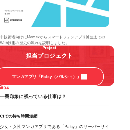
非技術者向けにMemexからスマートフォンアプリ誕生までの
Web技術の歴史の流れを説明しました。
Project
担当プロジェクト
マンガアプリ「Palcy（パルシィ）」
#04
一番印象に残っている仕事は？
CIでの待ち時間短縮
少女・女性マンガアプリである「Palcy」のサーバーサイ